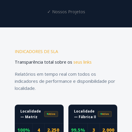
✓ Nossos Projetos
INDICADORES DE SLA
Transparência total sobre os
seus links
Relatórios em tempo real com todos os
indicadores de performance e disponibilidade por
localidade.
Localidade
Localidade
Ativo
Ativo
— Matriz
— Fábrica II
100%
4
2.250
97,6%
99,5%
3
2.000
99,2