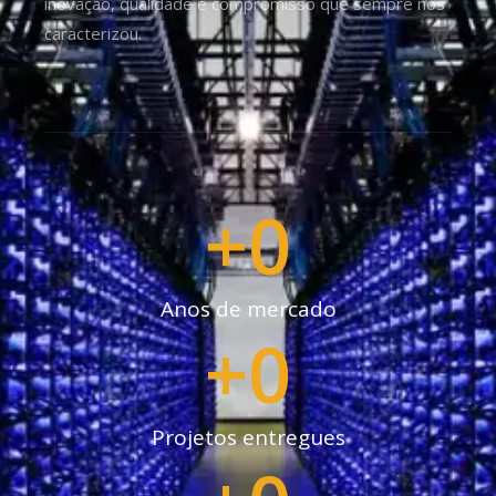
inovação, qualidade e compromisso que sempre nos
caracterizou.
+
0
Anos de mercado
+
0
Projetos entregues