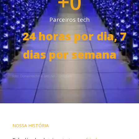
+
0
Parceiros tech
24 horas por dia, 7
dias por semana
Foto:
Domaintechnik Ledl.net
/ Unsplash
NOSSA HISTÓRIA