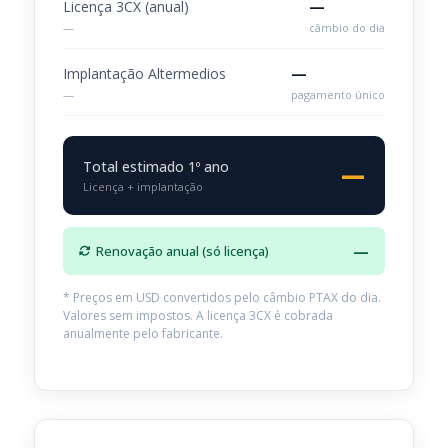
—
Licença 3CX (anual)
—
câmbio do dia
—
Implantação Altermedios
—
pagamento único
Total estimado 1º ano
—
Licença + implantação
—
Renovação anual (só licença)
* Preços em USD convertidos pelo câmbio PTAX do dia.
Valores sem impostos. A licença 3CX é cobrada
anualmente pelo fabricante.