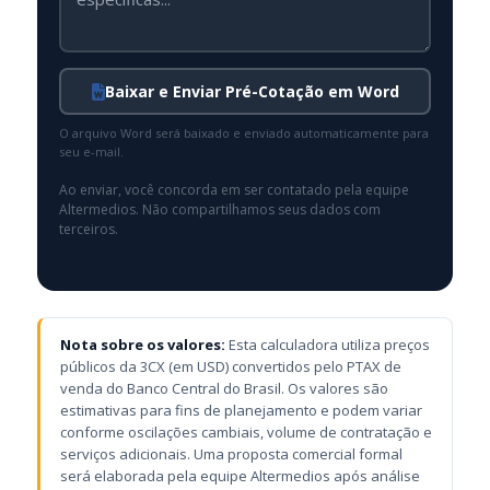
Baixar e Enviar Pré-Cotação em Word
O arquivo Word será baixado e enviado automaticamente para
seu e-mail.
Ao enviar, você concorda em ser contatado pela equipe
Altermedios. Não compartilhamos seus dados com
terceiros.
Nota sobre os valores:
Esta calculadora utiliza preços
públicos da 3CX (em USD) convertidos pelo PTAX de
venda do Banco Central do Brasil. Os valores são
estimativas para fins de planejamento e podem variar
conforme oscilações cambiais, volume de contratação e
serviços adicionais. Uma proposta comercial formal
será elaborada pela equipe Altermedios após análise