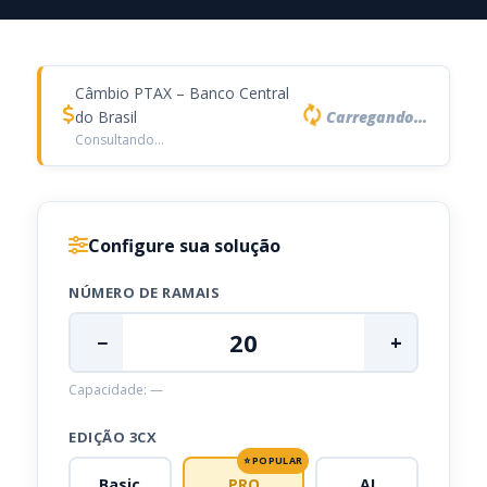
Câmbio PTAX – Banco Central
do Brasil
Carregando...
Consultando...
Configure sua solução
NÚMERO DE RAMAIS
−
+
Capacidade:
—
EDIÇÃO 3CX
⭐ POPULAR
Basic
PRO
AI