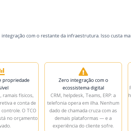
tegração com o restante da infraestrutura. Isso custa mai
e propriedade
Zero integração com o
sível
ecossistema digital
 ramais físicos,
CRM, helpdesk, Teams, ERP: a
h
etiva e conta de
telefonia opera em ilha. Nenhum
e controle. O TCO
dado de chamada cruza com as
stá no orçamento
demais plataformas — e a
vado.
experiência do cliente sofre.