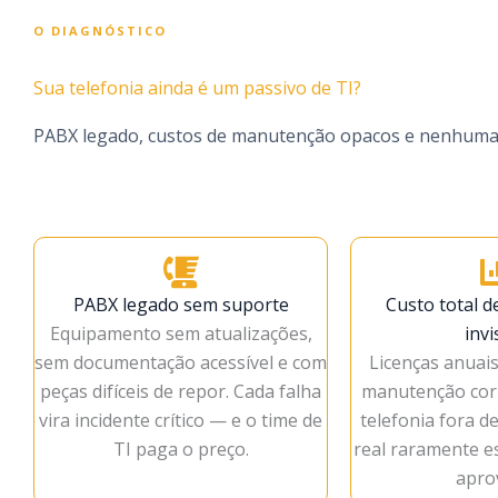
O DIAGNÓSTICO
Sua telefonia ainda é um passivo de TI?
PABX legado, custos de manutenção opacos e nenhuma in
PABX legado sem suporte
Custo total d
Equipamento sem atualizações,
invi
sem documentação acessível e com
Licenças anuais,
peças difíceis de repor. Cada falha
manutenção corr
vira incidente crítico — e o time de
telefonia fora d
TI paga o preço.
real raramente e
apro