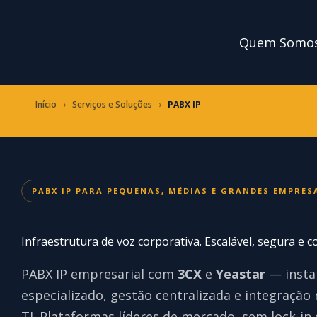
Ir
para
Quem Somo
o
conteúdo
Início
›
Serviços e Soluções
›
PABX IP
PABX IP PARA PEQUENAS, MÉDIAS E GRANDES EMPRES
Infraestrutura de voz corporativa. Escalável, segura e c
PABX IP empresarial com
3CX
e
Yeastar
— insta
especializado, gestão centralizada e integração
TI. Plataformas líderes de mercado, sem lock-in