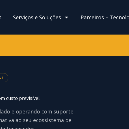
s
Serviços e Soluções
Parceiros – Tecnol
AS
om custo previsível.
lado e operando com suporte
 nativa ao seu ecossistema de
 de fornecedor.