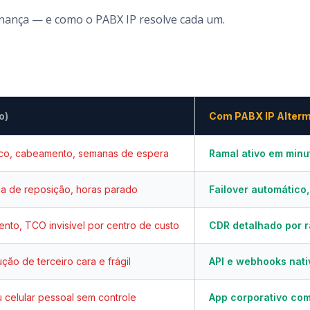
rnança — e como o PABX IP resolve cada um.
o)
Com PABX IP Alter
ico, cabeamento, semanas de espera
Ramal ativo em min
eça de reposição, horas parado
Failover automático
nto, TCO invisível por centro de custo
CDR detalhado por r
ção de terceiro cara e frágil
API e webhooks nati
u celular pessoal sem controle
App corporativo com