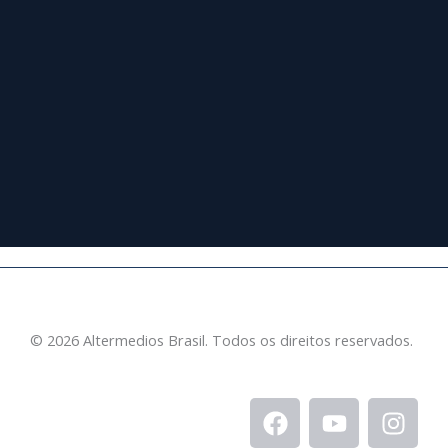
© 2026 Altermedios Brasil. Todos os direitos reservados.
F
Y
I
a
o
n