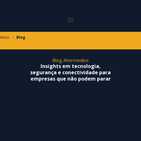
Ir
para
o
conteúdo
Início
›
Blog
Blog Altermedios
Insights em tecnologia,
segurança e conectividade para
empresas que não podem parar