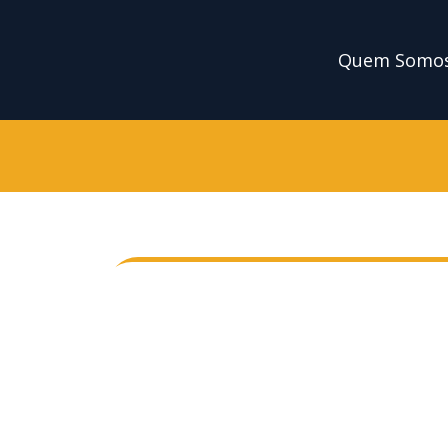
Ir
para
Quem Somo
o
conteúdo