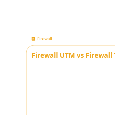
Firewall
26/06/2026
15:10
Firewall UTM vs Firewall 
Quando um incidente de rede paralisa
em nuvem ao mesmo tempo, a discussão
deixa de ser técnica e passa a ser o
disponibilidade contínua, a escolha d
performance, visibilidade e capacida
Em muitos ambientes corporativos, o 
função de controlar tráfego com base