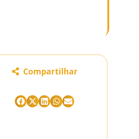
Compartilhar
stá gostando do conteúdo abaixo?
Compartilhe clicando abaixo: