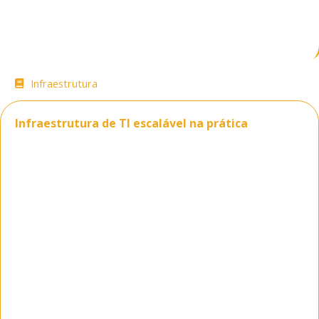
Infraestrutura
31/05/2026
08:00
Infraestrutura de TI escalável na prática
Crescer sem interrupção exige mais do que
ampliar servidor, link ou licenças. Uma
infraestrutura de TI escalável precisa
acompanhar a operação real da empresa,
absorver picos de demanda, manter
segurança contínua e sustentar serviços
críticos sem criar gargalos a cada nova fase do
negócio.
Em ambientes corporativos, o problema