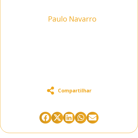
Paulo Navarro
Cybersecurity Specialist with 32+
years of experience in Network
Security, Data Processing,
Storage Systems, and SOC
Operations.
Compartilhar
Está gostando do conteúdo abaixo?
Compartilhe clicando abaixo: