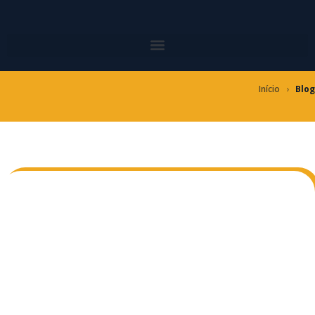
Ir
para
o
conteúdo
Início
›
Blog