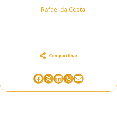
Rafael da Costa
+17 yrs experience in
Cybersecurity | Network |
Vulnerability | MSSP | SOC
Compartilhar
Está gostando do conteúdo abaixo?
Compartilhe clicando abaixo: