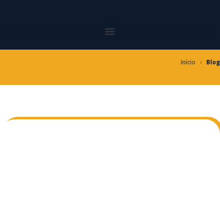
Ir
para
o
conteúdo
Início
›
Blog