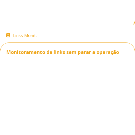
Links Monit.
02/06/2026
09:21
Monitoramento de links sem parar a operação
Quando o link principal oscila por alguns
segundos, o impacto raramente fica restrito
ao time de TI. Telefonia IP perde qualidade,
aplicações em nuvem ficam lentas, acessos
VPN caem e áreas críticas começam a operar
no improviso. É nesse ponto que o
monitoramento de links deixa de ser uma
rotina técnica e passa a ser um componente
direto de continuidade operacional.