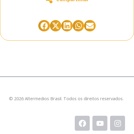
Está gostando do conteúdo abaixo?
Compartilhe clicando abaixo:
© 2026 Altermedios Brasil. Todos os direitos reservados.
F
Y
I
a
o
n