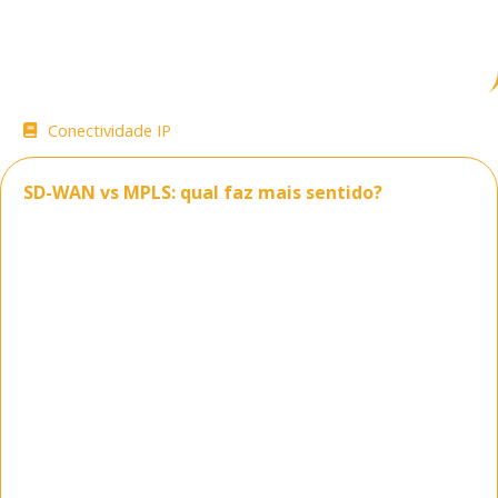
Conectividade IP
11/06/2026
07:16
SD-WAN vs MPLS: qual faz mais sentido?
Quando a discussão sobre sd wan vs mpls
chega à mesa de um gestor de TI, o ponto
central raramente é apenas tecnologia. O que
está em jogo é continuidade operacional,
previsibilidade de custo, desempenho entre
filiais e a capacidade de manter aplicações
críticas disponíveis sem expor a empresa a
riscos desnecessários. Em ambientes
corporativos, a escolha errada entre sd wan vs
mpls e os padrões tradicionais afeta