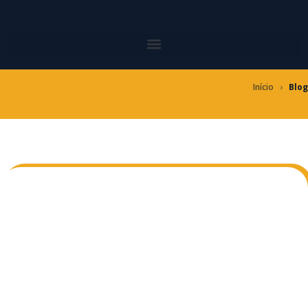
Ir
para
o
conteúdo
Início
›
Blog